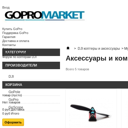
Вход
Корзина:
(пусто)
Ваша учетная запись
Купить GoPro
Поддержка GoPro
Гарантия
Доставка и оплата
Контакты
>
DJI коптеры и аксессуары
>
М
Форум
КАТЕГОРИИ
Форум по камерам GoPro
Аксессуары и ко
Форум по коптерам DJI
ПРОИЗВОДИТЕЛИ
Всего 5 товаров
DJI
FeiyuTech
КОРЗИНА
GoPole
товар
(пусто)
GoPro
Нет товаров
GoScope
0 руб
Доставка
0 руб
Итого
Оформить