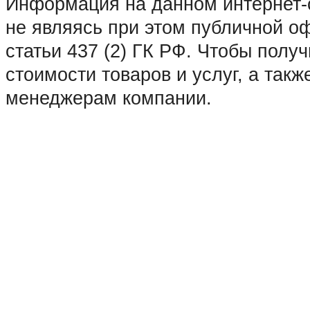
• Домодедово • Дубна • Егорьев
Информация на данном интернет-с
Зарайск • Зеленоград • Ивантеев
не являясь при этом публичной 
Коломна • Королев • Котельники 
статьи 437 (2) ГК РФ. Чтобы пол
Краснозаводск • Краснознаменск 
стоимости товаров и услуг, а такж
Лосино-Петровский • Луховицы •
менеджерам компании.
Москва • Мытищи • Наро-Фоминск
Озеры • Орехово-Зуево • Павловс
Пушкино • Пущино • Раменское •
• Серпухов • Солнечногорск • Сту
Фрязино • Химки • Хотьково • Че
Щёлково • Электрогорск • Электр
Яхрома • Абакан • Архангельск •
• Благовещенск • Братск • Брянс
Владимир • Волгоград • Вологда 