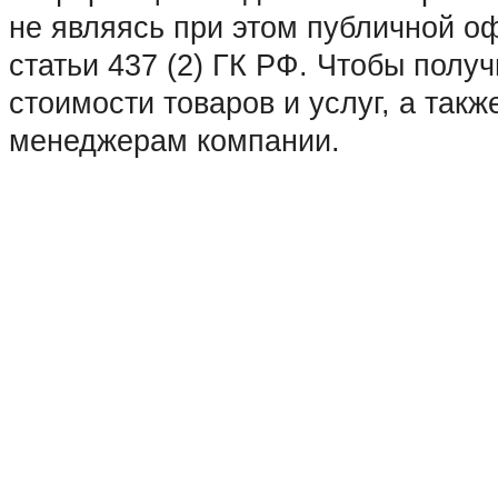
Зарайск • Зеленоград • Ивантеев
не являясь при этом публичной 
Коломна • Королев • Котельники 
статьи 437 (2) ГК РФ. Чтобы пол
Краснозаводск • Краснознаменск 
стоимости товаров и услуг, а такж
Лосино-Петровский • Луховицы •
менеджерам компании.
Москва • Мытищи • Наро-Фоминск
Озеры • Орехово-Зуево • Павловс
Пушкино • Пущино • Раменское •
• Серпухов • Солнечногорск • Сту
Фрязино • Химки • Хотьково • Че
Щёлково • Электрогорск • Электр
Яхрома • Абакан • Архангельск •
• Благовещенск • Братск • Брянс
Владимир • Волгоград • Вологда 