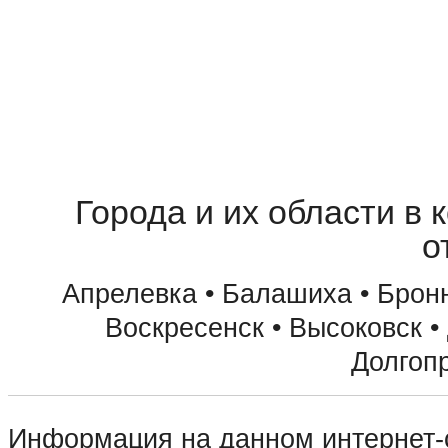
Города и их области в 
о
Апрелевка • Балашиха • Бронн
Воскресенск • Высоковск •
Долгоп
• Домодедово • Дубна • Егорьев
Информация на данном интернет-с