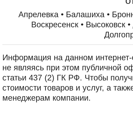
о
Апрелевка • Балашиха • Бронн
Воскресенск • Высоковск •
Долгоп
• Домодедово • Дубна • Егорьев
Информация на данном интернет-с
Зарайск • Зеленоград • Ивантеев
не являясь при этом публичной 
Коломна • Королев • Котельники 
статьи 437 (2) ГК РФ. Чтобы пол
Краснозаводск • Краснознаменск 
стоимости товаров и услуг, а такж
Лосино-Петровский • Луховицы •
менеджерам компании.
Москва • Мытищи • Наро-Фоминск
Озеры • Орехово-Зуево • Павловс
Пушкино • Пущино • Раменское •