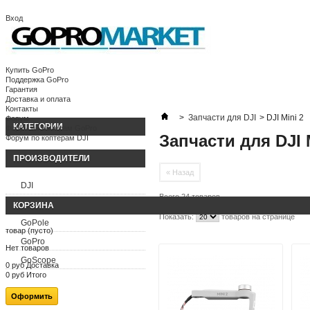
Вход
Корзина:
(пусто)
Ваша учетная запись
Купить GoPro
Поддержка GoPro
Гарантия
Доставка и оплата
Контакты
>
Запчасти для DJI
>
DJI Mini 2
Форум
КАТЕГОРИИ
Форум по камерам GoPro
Запчасти для DJI 
Форум по коптерам DJI
ПРОИЗВОДИТЕЛИ
« Назад
DJI
Всего 24 товаров
FeiyuTech
КОРЗИНА
Показать:
товаров на странице
GoPole
товар
(пусто)
GoPro
Нет товаров
GoScope
0 руб
Доставка
0 руб
Итого
Оформить