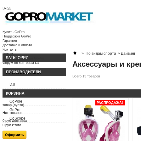
Вход
Корзина:
(пусто)
Ваша учетная запись
Купить GoPro
Поддержка GoPro
Гарантия
Доставка и оплата
Контакты
>
По видам спорта
>
Дайвинг
Форум
КАТЕГОРИИ
Форум по камерам GoPro
Аксессуары и кре
Форум по коптерам DJI
ПРОИЗВОДИТЕЛИ
Всего 13 товаров
DJI
FeiyuTech
КОРЗИНА
GoPole
РАСПРОДАЖА!
товар
(пусто)
GoPro
Нет товаров
GoScope
0 руб
Доставка
0 руб
Итого
Оформить