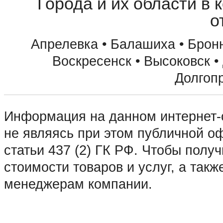
Города и их области в 
о
Апрелевка • Балашиха • Бронн
Воскресенск • Высоковск •
Долгоп
• Домодедово • Дубна • Егорьев
Информация на данном интернет-с
Зарайск • Зеленоград • Ивантеев
не являясь при этом публичной 
Коломна • Королев • Котельники 
статьи 437 (2) ГК РФ. Чтобы пол
Краснозаводск • Краснознаменск 
стоимости товаров и услуг, а такж
Лосино-Петровский • Луховицы •
менеджерам компании.
Москва • Мытищи • Наро-Фоминск
Озеры • Орехово-Зуево • Павловс