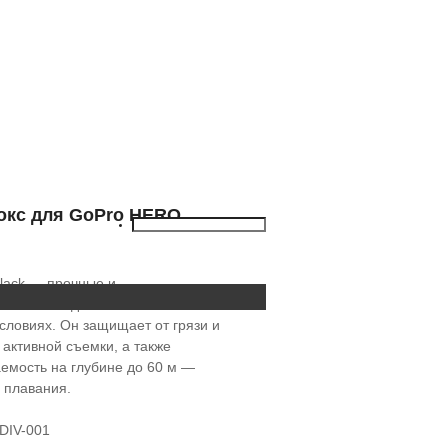
окс для GoPro HERO
lack — прочные и
но этот надежный бокс может
словиях. Он защищает от грязи и
 активной съемки, а также
емость на глубине до 60 м —
 плавания.
DIV-001