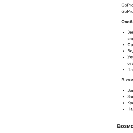
GoPr
GoPr
Особ
За
ви
Фр
Во
Ул
от
Пл
В ком
За
За
Кр
На
Возмо