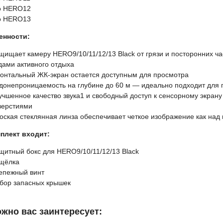
o HERO12
o HERO13
енности:
щищает камеру HERO9/10/11/12/13 Black от грязи и посторонних ч
дами активного отдыха
онтальный ЖК-экран остается доступным для просмотра
донепроницаемость на глубине до 60 м — идеально подходит для 
учшенное качество звука
1
и свободный доступ к сенсорному экрану
верстиями
оская стеклянная линза обеспечивает четкое изображение как над в
плект входит:
щитный бокс для HERO9/10/11/12/13 Black
щёлка
епежный винт
бор запасных крышек
жно вас заинтересует: