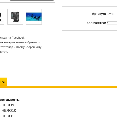
.
Артикул:
02461
Количество:
иться на Facebook
от товар из моего избранного
этот товар к моему избранному
чатать
нее
естимость:
o HERO9
o HERO10
o HERO11