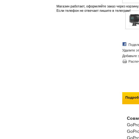
Магазин работает, оформляйте заказ через корзину
Если телефон не отвечает пишите в телеграм!
Подел
Удалите эт
Добавьте 
Распе
Подроб
Совм
GoPr
GoPr
GoPr