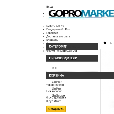
Вход
Корзина:
(пусто)
Ваша учетная запись
Купить GoPro
Поддержка GoPro
Гарантия
Доставка и оплата
Контакты
>
Форум
КАТЕГОРИИ
Форум по камерам GoPro
Форум по коптерам DJI
ПРОИЗВОДИТЕЛИ
DJI
FeiyuTech
КОРЗИНА
GoPole
товар
(пусто)
GoPro
Нет товаров
GoScope
0 руб
Доставка
0 руб
Итого
Оформить