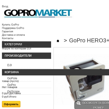
Вход
Корзина:
(пусто)
Ваша учетная запись
Купить GoPro
Поддержка GoPro
Гарантия
Доставка и оплата
Контакты
>
GoPro HERO3+
Форум
КАТЕГОРИИ
Форум по камерам GoPro
Форум по коптерам DJI
ПРОИЗВОДИТЕЛИ
DJI
FeiyuTech
КОРЗИНА
GoPole
товар
(пусто)
GoPro
Нет товаров
GoScope
0 руб
Доставка
0 руб
Итого
ПОСМОТРЕТЬ ПОЛ
Оформить
РАЗМЕР