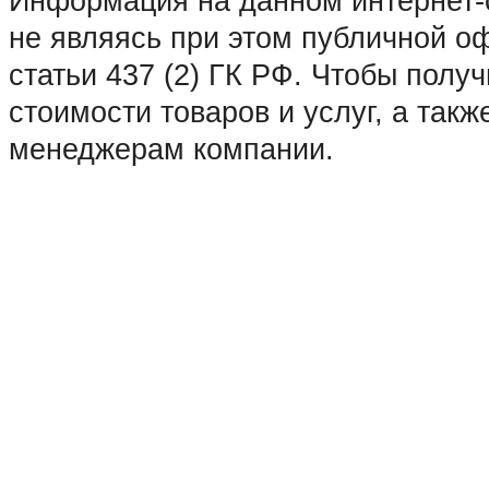
• Домодедово • Дубна • Егорьев
Информация на данном интернет-с
Зарайск • Зеленоград • Ивантеев
не являясь при этом публичной 
Коломна • Королев • Котельники 
статьи 437 (2) ГК РФ. Чтобы пол
Краснозаводск • Краснознаменск 
стоимости товаров и услуг, а такж
Лосино-Петровский • Луховицы •
менеджерам компании.
Москва • Мытищи • Наро-Фоминск
Озеры • Орехово-Зуево • Павловс
Пушкино • Пущино • Раменское •
• Серпухов • Солнечногорск • Сту
Фрязино • Химки • Хотьково • Че
Щёлково • Электрогорск • Электр
Яхрома • Абакан • Архангельск •
• Благовещенск • Братск • Брянс
Владимир • Волгоград • Вологда 