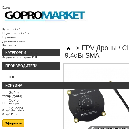
Вход
Корзина:
(пусто)
Ваша учетная запись
Купить GoPro
Поддержка GoPro
Гарантия
Доставка и оплата
Контакты
>
FPV Дроны / C
Форум
КАТЕГОРИИ
Форум по камерам GoPro
9.4dBi SMA
Форум по коптерам DJI
ПРОИЗВОДИТЕЛИ
DJI
FeiyuTech
КОРЗИНА
GoPole
товар
(пусто)
GoPro
Нет товаров
GoScope
0 руб
Доставка
0 руб
Итого
Оформить