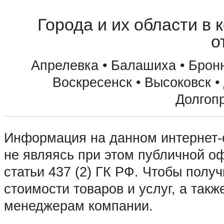
Города и их области в 
о
Апрелевка • Балашиха • Бронн
Воскресенск • Высоковск •
Долгоп
• Домодедово • Дубна • Егорьев
Информация на данном интернет-с
Зарайск • Зеленоград • Ивантеев
не являясь при этом публичной 
Коломна • Королев • Котельники 
статьи 437 (2) ГК РФ. Чтобы пол
Краснозаводск • Краснознаменск 
стоимости товаров и услуг, а такж
Лосино-Петровский • Луховицы •
менеджерам компании.
Москва • Мытищи • Наро-Фоминск